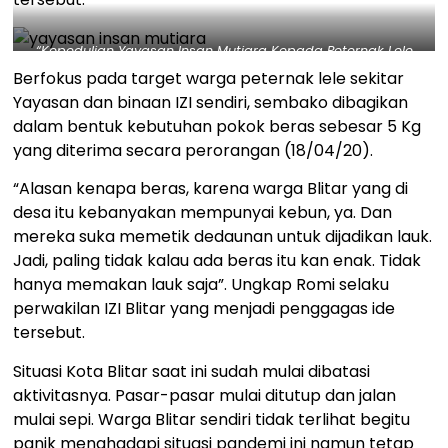
“Kepedulian Yayasan Insan Mutiara Kepada Peternak Lele
Blitar Hadapi Wabah Corona” – Salah satu penerima
Berfokus pada target warga peternak lele sekitar
manfaat. Dok. IZI
Yayasan dan binaan IZI sendiri, sembako dibagikan
dalam bentuk kebutuhan pokok beras sebesar 5 Kg
yang diterima secara perorangan (18/04/20).
“Alasan kenapa beras, karena warga Blitar yang di
desa itu kebanyakan mempunyai kebun, ya. Dan
mereka suka memetik dedaunan untuk dijadikan lauk.
Jadi, paling tidak kalau ada beras itu kan enak. Tidak
hanya memakan lauk saja”. Ungkap Romi selaku
perwakilan IZI Blitar yang menjadi penggagas ide
tersebut.
Situasi Kota Blitar saat ini sudah mulai dibatasi
aktivitasnya. Pasar-pasar mulai ditutup dan jalan
mulai sepi. Warga Blitar sendiri tidak terlihat begitu
panik menghadapi situasi pandemi ini namun tetap