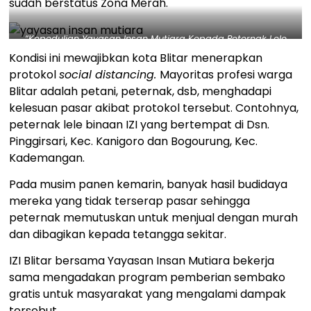
sudah berstatus Zona Merah.
“Kepedulian Yayasan Insan Mutiara Kepada Peternak Lele
Blitar Hadapi Wabah Corona” – Salah satu penerima
Kondisi ini mewajibkan kota Blitar menerapkan
manfaat. Dok. IZI
protokol
social distancing.
Mayoritas profesi warga
Blitar adalah petani, peternak, dsb, menghadapi
kelesuan pasar akibat protokol tersebut. Contohnya,
peternak lele binaan IZI yang bertempat di Dsn.
Pinggirsari, Kec. Kanigoro dan Bogourung, Kec.
Kademangan.
Pada musim panen kemarin, banyak hasil budidaya
mereka yang tidak terserap pasar sehingga
peternak memutuskan untuk menjual dengan murah
dan dibagikan kepada tetangga sekitar.
IZI Blitar bersama Yayasan Insan Mutiara bekerja
sama mengadakan program pemberian sembako
gratis untuk masyarakat yang mengalami dampak
tersebut.