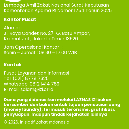
Lembaga Amil Zakat Nasional Surat Keputusan
Kementerian Agama RI Nomor 1754 Tahun 2025
Kantor Pusat
Alamat :
Jl. Raya Condet No. 27-G, Batu Ampar,
Kramat Jati, Jakarta Timur 13520
Jam Operasional Kantor :
Senin – Jumat : 08.30 – 17.00 WIB
Kontak
Pusat Layanan dan Informasi
Tel: (021) 8778 7325
Whatsapp: 0812 1414 789
E-mail:
salam@izi.or.id
Dana yang didonasikan melalui LAZNAS IZI bukan
bersumber dan bukan untuk tujuan pencucian uang
(money laundry), termasuk terorisme, gratifikasi,
penyuapan, maupun tindak kejahatan lainnya
© 2026. inisiatif Zakat Indonesia