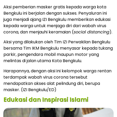
Bengkulu, ini diproduksi melalui Rumah Jahit PT Paragon – IZI
Aksi pemberian masker gratis kepada warga kota
Bengkulu yang kemudian disalurkan secara gratis” – Dok. IZI
Bengkulu ini berjalan dengan sukses. Penyaluran ini
juga menjadi ajang IZI Bengkulu memberikan edukasi
kepada warga untuk menjaga diri dari wabah virus
corona, dan menjauhi keramaian (
social distancing
).
Aksi yang dilakukan oleh Tim IZI Perwakilan Bengkulu
bersama Tim IKM Bengkulu menyasar kepada tukang
parkir, pengendara mobil maupun motor yang
melintas di jalan utama Kota Bengkulu.
Harapannya, dengan aksi ini kelompok warga rentan
terdampak wabah virus corona tersebut
mendapatkan akses alat pelindung diri, berupa
masker. (IZI Bengkulu/ED)
Edukasi dan Inspirasi Islami