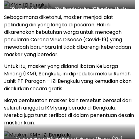
“Realisasi Kerjasama, IKM Bengkulu dan IZI Bagikan Masker
Gratis” – Pembagian masker gratis ini juga dimanfaatkan IZI
Sebagaimana diketahui, masker menjadi alat
Bengkulu untu edukasi warga terkait proteksi diri dari wabah
pelindung diri yang langka di pasaran. Hal ini
virus corona. Dok. IZI
dikarenakan kebutuhan warga untuk mencegah
penularan Corona Virus Disease (Covid-19) yang
mewabah baru-baru ini tidak dibarengi keberadaan
masker yang beredar.
Untuk itu, masker yang didanai Ikatan Keluarga
Minang (IKM), Bengkulu, ini diproduksi melalui Rumah
Jahit PT Paragon – IZI Bengkulu yang kemudian akan
disalurkan secara gratis.
Biaya pembuatan masker kain tersebut berasal dari
seluruh anggota IKM yang berada di Bengkulu.
Mereka juga turut terlibat di dalam penentuan desain
masker kain.
“masker yang didanai Ikatan Keluarga Minang (IKM),