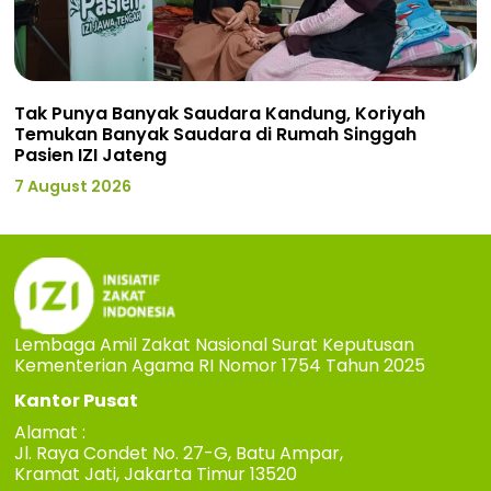
Tak Punya Banyak Saudara Kandung, Koriyah
Temukan Banyak Saudara di Rumah Singgah
Pasien IZI Jateng
7 August 2026
Lembaga Amil Zakat Nasional Surat Keputusan
Kementerian Agama RI Nomor 1754 Tahun 2025
Kantor Pusat
Alamat :
Jl. Raya Condet No. 27-G, Batu Ampar,
Kramat Jati, Jakarta Timur 13520