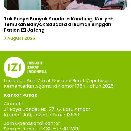
Tak Punya Banyak Saudara Kandung, Koriyah
Temukan Banyak Saudara di Rumah Singgah
Pasien IZI Jateng
7 August 2026
Lembaga Amil Zakat Nasional Surat Keputusan
Kementerian Agama RI Nomor 1754 Tahun 2025
Kantor Pusat
Alamat :
Jl. Raya Condet No. 27-G, Batu Ampar,
Kramat Jati, Jakarta Timur 13520
Jam Operasional Kantor :
Senin – Jumat : 08.30 – 17.00 WIB