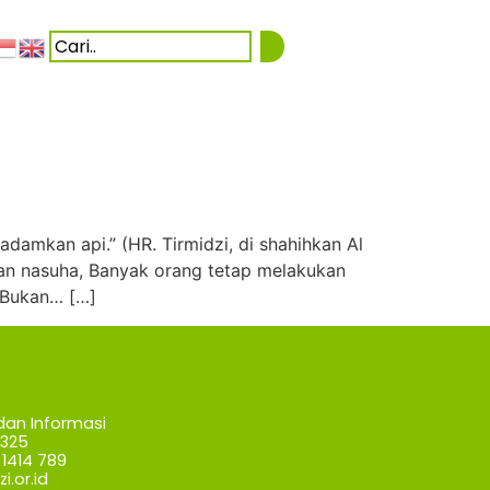
damkan api.” (HR. Tirmidzi, di shahihkan Al
tan nasuha, Banyak orang tetap melakukan
 Bukan… […]
dan Informasi
7325
1414 789
i.or.id