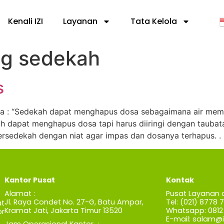
Kenali IZI
Layanan
Tata Kelola
ng sedekah
s
abda : “Sedekah dapat menghapus dosa sebagaimana air mema
kah dapat menghapus dosa tapi harus diiringi dengan tauba
ersedekah dengan niat agar impas dan dosanya terhapus. .
Kantor Pusat
Kontak
Alamat :
Pusat Layanan 
Jl. Raya Condet No. 27-G, Batu Ampar,
Tel: (021) 8778 
t
Kramat Jati, Jakarta Timur 13520
Whatsapp: 0812 
r
E-mail:
salam@iz
Jam Operasional Kantor :