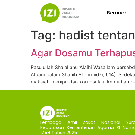
Beranda
Tag:
hadist tenta
Agar Dosamu Terhapu
Rasulullah Shalallahu ‘Alaihi Wasallam bers
Albani dalam Shahih At Tirmidzi, 614). Sede
maksiat, menipu dan korupsi lalu kemudian b
Lembaga Amil Zakat Nasional Sura
Keputusan Kementerian Agama RI Nomo
1754 Tahun 2025