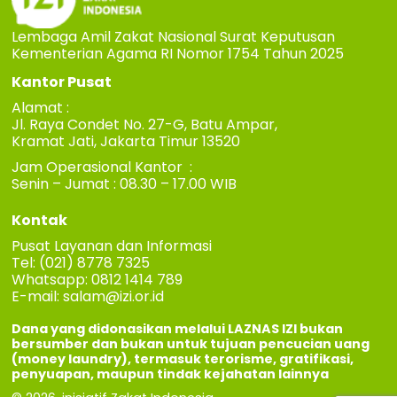
Lembaga Amil Zakat Nasional Surat Keputusan
Kementerian Agama RI Nomor 1754 Tahun 2025
Kantor Pusat
Alamat :
Jl. Raya Condet No. 27-G, Batu Ampar,
Kramat Jati, Jakarta Timur 13520
Jam Operasional Kantor :
Senin – Jumat : 08.30 – 17.00 WIB
Kontak
Pusat Layanan dan Informasi
Tel: (021) 8778 7325
Whatsapp: 0812 1414 789
E-mail:
salam@izi.or.id
Dana yang didonasikan melalui LAZNAS IZI bukan
bersumber dan bukan untuk tujuan pencucian uang
(money laundry), termasuk terorisme, gratifikasi,
penyuapan, maupun tindak kejahatan lainnya