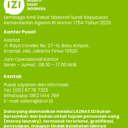
Lembaga Amil Zakat Nasional Surat Keputusan
Kementerian Agama RI Nomor 1754 Tahun 2025
Kantor Pusat
Alamat :
Jl. Raya Condet No. 27-G, Batu Ampar,
Kramat Jati, Jakarta Timur 13520
Jam Operasional Kantor :
Senin – Jumat : 08.30 – 17.00 WIB
Kontak
Pusat Layanan dan Informasi
Tel: (021) 8778 7325
Whatsapp: 0812 1414 789
E-mail:
salam@izi.or.id
Dana yang didonasikan melalui LAZNAS IZI bukan
bersumber dan bukan untuk tujuan pencucian uang
(money laundry), termasuk terorisme, gratifikasi,
penyuapan, maupun tindak kejahatan lainnya