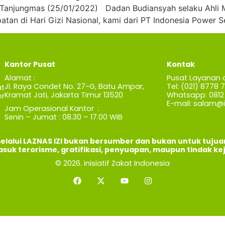
 Tanjungmas (25/01/2022) Dadan Budiansyah selaku Ahli
n di Hari Gizi Nasional, kami dari PT Indonesia Power 
Kantor Pusat
Kontak
Alamat :
Pusat Layanan 
Jl. Raya Condet No. 27-G, Batu Ampar,
Tel: (021) 8778 
t
Kramat Jati, Jakarta Timur 13520
Whatsapp: 0812 
r
E-mail:
salam@iz
Jam Operasional Kantor :
Senin – Jumat : 08.30 – 17.00 WIB
elalui LAZNAS IZI bukan bersumber dan bukan untuk tuju
asuk terorisme, gratifikasi, penyuapan, maupun tindak ke
© 2026. inisiatif Zakat Indonesia