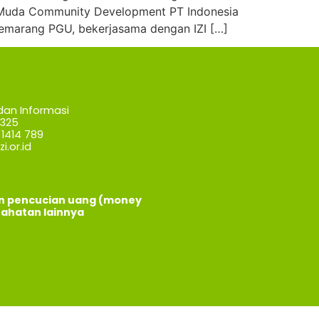
 Muda Community Development PT Indonesia
Semarang PGU, bekerjasama dengan IZI […]
dan Informasi
7325
1414 789
i.or.id
an pencucian uang (money
jahatan lainnya