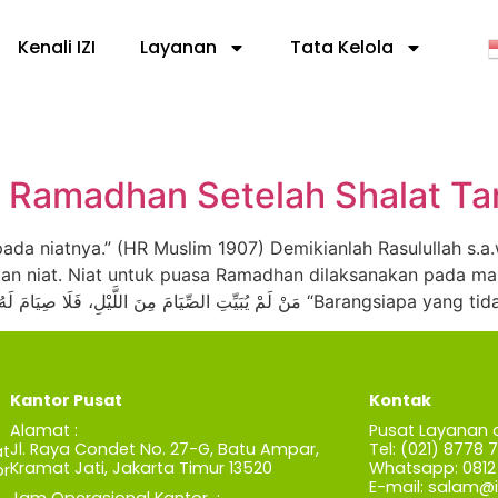
Kenali IZI
Layanan
Tata Kelola
 Ramadhan Setelah Shalat Ta
da niatnya.” (HR Muslim 1907) Demikianlah Rasulullah s.a.
ngan niat. Niat untuk puasa Ramadhan dilaksanakan pada m
harinya, berdasarkan sabda Rasulullah s.a.w.: َ اللَّيْلِ، فَلَا صِيَامَ لَهُ
Kantor Pusat
Kontak
Alamat :
Pusat Layanan 
Jl. Raya Condet No. 27-G, Batu Ampar,
Tel: (021) 8778 
t
Kramat Jati, Jakarta Timur 13520
Whatsapp: 0812 
r
E-mail:
salam@iz
Jam Operasional Kantor :