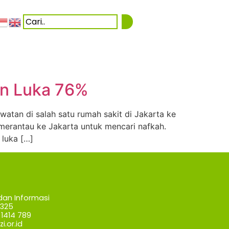
an Luka 76%
tan di salah satu rumah sakit di Jakarta ke
rantau ke Jakarta untuk mencari nafkah.
luka […]
dan Informasi
7325
1414 789
i.or.id