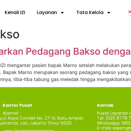
Kenali IZI
Layanan
Tata Kelola
kso
arkan Pedagang Bakso deng
ZI mengantar pasien bapak Marno setelah melakukan perawa
. Bapak Marno merupakan seorang pedagang bakso yang me
nya, tiba-tiba tabung gas meledak hingga mengakibatkan 
Kantor Pusat
Kontak
Alamat :
Pusat Layanan 
Jl. Raya Condet No. 27-G, Batu Ampar,
Tel: (021) 8778 
t
Kramat Jati, Jakarta Timur 13520
Whatsapp: 0812 
r
E-mail:
salam@iz
Jam Operasional Kantor :