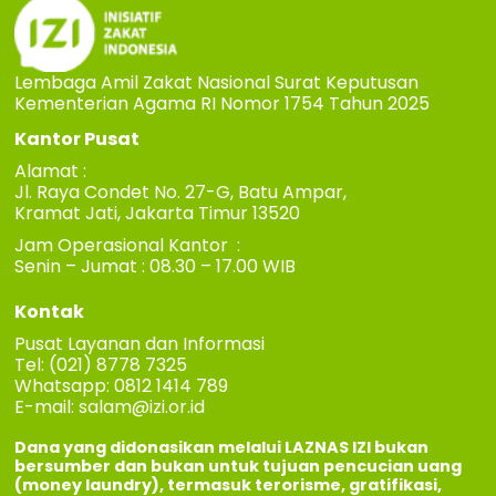
Lembaga Amil Zakat Nasional Surat Keputusan
Kementerian Agama RI Nomor 1754 Tahun 2025
Kantor Pusat
Alamat :
Jl. Raya Condet No. 27-G, Batu Ampar,
Kramat Jati, Jakarta Timur 13520
Jam Operasional Kantor :
Senin – Jumat : 08.30 – 17.00 WIB
Kontak
Pusat Layanan dan Informasi
Tel: (021) 8778 7325
Whatsapp: 0812 1414 789
E-mail:
salam@izi.or.id
Dana yang didonasikan melalui LAZNAS IZI bukan
bersumber dan bukan untuk tujuan pencucian uang
(money laundry), termasuk terorisme, gratifikasi,