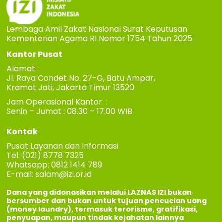
Lembaga Amil Zakat Nasional Surat Keputusan
Kementerian Agama RI Nomor 1754 Tahun 2025
Kantor Pusat
Alamat :
Jl. Raya Condet No. 27-G, Batu Ampar,
Kramat Jati, Jakarta Timur 13520
Jam Operasional Kantor :
Senin – Jumat : 08.30 – 17.00 WIB
Kontak
Pusat Layanan dan Informasi
Tel: (021) 8778 7325
Whatsapp: 0812 1414 789
E-mail:
salam@izi.or.id
Dana yang didonasikan melalui LAZNAS IZI bukan
bersumber dan bukan untuk tujuan pencucian uang
(money laundry), termasuk terorisme, gratifikasi,
penyuapan, maupun tindak kejahatan lainnya