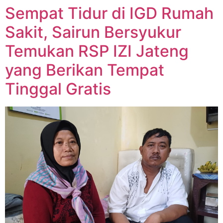
Sempat Tidur di IGD Rumah
Sakit, Sairun Bersyukur
Temukan RSP IZI Jateng
yang Berikan Tempat
Tinggal Gratis