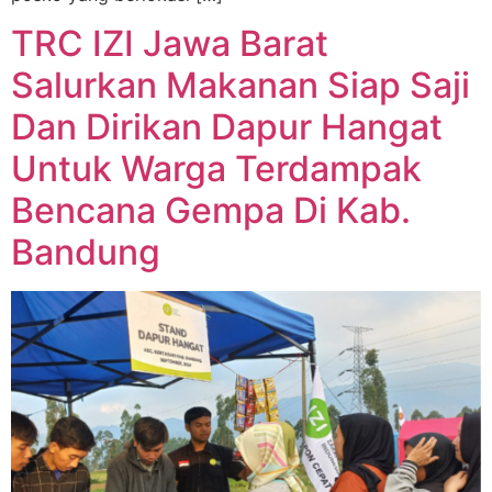
TRC IZI Jawa Barat
Salurkan Makanan Siap Saji
Dan Dirikan Dapur Hangat
Untuk Warga Terdampak
Bencana Gempa Di Kab.
Bandung