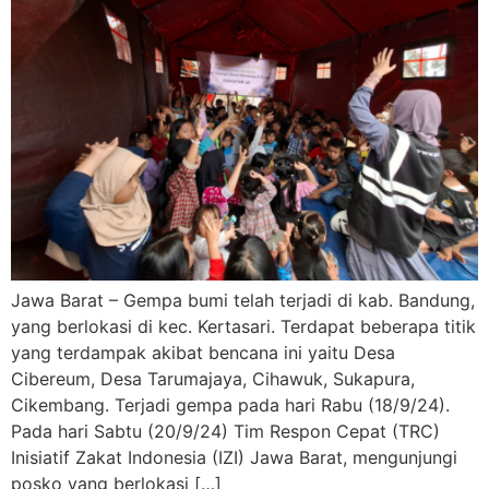
Jawa Barat – Gempa bumi telah terjadi di kab. Bandung,
yang berlokasi di kec. Kertasari. Terdapat beberapa titik
yang terdampak akibat bencana ini yaitu Desa
Cibereum, Desa Tarumajaya, Cihawuk, Sukapura,
Cikembang. Terjadi gempa pada hari Rabu (18/9/24).
Pada hari Sabtu (20/9/24) Tim Respon Cepat (TRC)
Inisiatif Zakat Indonesia (IZI) Jawa Barat, mengunjungi
posko yang berlokasi […]