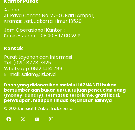
Kantor Pusat
Alamat :
Jl. Raya Condet No. 27-G, Batu Ampar,
Kramat Jati, Jakarta Timur 13520
Jam Operasional Kantor :
Senin – Jumat : 08.30 – 17.00 WIB
Kontak
Pusat Layanan dan Informasi
Tel: (021) 8778 7325
Whatsapp: 0812 1414 789
E-mail:
salam@izi.or.id
Dana yang didonasikan melalui LAZNAS IZI bukan
bersumber dan bukan untuk tujuan pencucian uang
(money laundry), termasuk terorisme, gratifikasi,
penyuapan, maupun tindak kejahatan lainnya
© 2026. inisiatif Zakat Indonesia