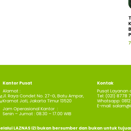
P
7
Kantor Pusat
Kontak
Alamat :
Pusat Layanan 
Jl. Raya Condet No. 27-G, Batu Ampar,
Tel: (021) 8778 
t
Kramat Jati, Jakarta Timur 13520
Whatsapp: 0812 
r
E-mail:
salam@iz
Jam Operasional Kantor :
Senin – Jumat : 08.30 – 17.00 WIB
elalui LAZNAS IZI bukan bersumber dan bukan untuk tuju