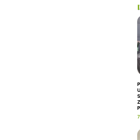
U
Z
P
7