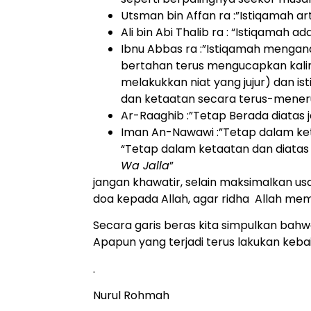
Utsman bin Affan ra :”Istiqamah art
Ali bin Abi Thalib ra : “Istiqamah
Ibnu Abbas ra :”Istiqamah mengand
bertahan terus mengucapkan kalim
melakukkan niat yang jujur) dan i
dan ketaatan secara terus-mener
Ar-Raaghib :”Tetap Berada diatas j
Iman An-Nawawi :”Tetap dalam ke
“Tetap dalam ketaatan dan diatas
Wa Jalla
”
jangan khawatir, selain maksimalkan usa
doa kepada Allah, agar ridha Allah me
Secara garis beras kita simpulkan bahw
Apapun yang terjadi terus lakukan kebai
.
Nurul Rohmah