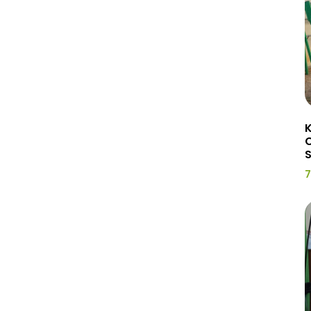
K
C
7