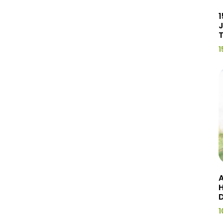
1
J
1
A
H
1