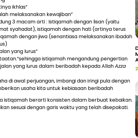
inya ikhlas”
 adalah melaksanakan kewajiban”
ung 3 macam arti : Istiqamah dengan lisan (yaitu
at syahadat), istiqamah dengan hati (artinya terus
stiqamah dengan jiwa (senantiasa melaksanakan ibadah
us)
D
alan yang lurus”
taatan.”sehingga istiqamah mengandung pengertian
 jalan yang lurus dalam beribadah kepada Allah
Azza
2
ha di awal perjuangan, imbangi dan iringi pula dengan
mberikan usaha kita untuk kebiasaan beribadah
a istiqamah berarti konsisten dalam berbuat kebaikan.
kan sesuai dengan garis waktu yang telah disepakati.