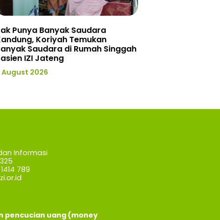
Tak Punya Banyak Saudara
Kandung, Koriyah Temukan
Banyak Saudara di Rumah Singgah
asien IZI Jateng
 August 2026
dan Informasi
7325
1414 789
i.or.id
an pencucian uang (money