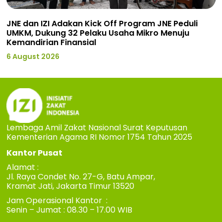
JNE dan IZI Adakan Kick Off Program JNE Peduli
UMKM, Dukung 32 Pelaku Usaha Mikro Menuju
Kemandirian Finansial
6 August 2026
Lembaga Amil Zakat Nasional Surat Keputusan
Kementerian Agama RI Nomor 1754 Tahun 2025
Kantor Pusat
Alamat :
Jl. Raya Condet No. 27-G, Batu Ampar,
Kramat Jati, Jakarta Timur 13520
Jam Operasional Kantor :
Senin – Jumat : 08.30 – 17.00 WIB