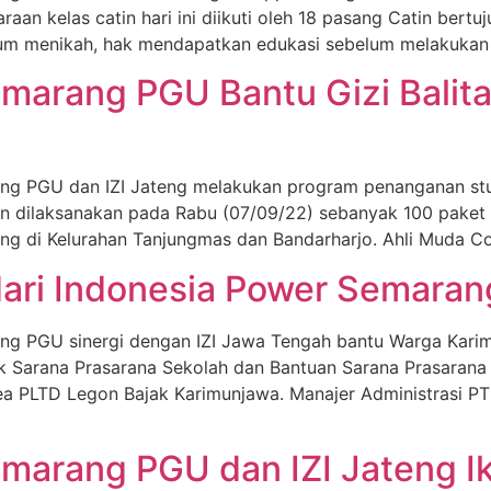
aan kelas catin hari ini diikuti oleh 18 pasang Catin bert
um menikah, hak mendapatkan edukasi sebelum melakukan p
marang PGU Bantu Gizi Balit
g PGU dan IZI Jateng melakukan program penanganan stu
n dilaksanakan pada Rabu (07/09/22) sebanyak 100 pake
ting di Kelurahan Tanjungmas dan Bandarharjo. Ahli Muda 
ari Indonesia Power Semaran
 PGU sinergi dengan IZI Jawa Tengah bantu Warga Karim
 Sarana Prasarana Sekolah dan Bantuan Sarana Prasarana 
ea PLTD Legon Bajak Karimunjawa. Manajer Administrasi P
marang PGU dan IZI Jateng I