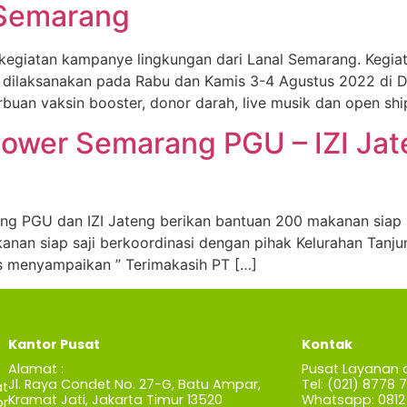
 Semarang
egiatan kampanye lingkungan dari Lanal Semarang. Kegi
ni dilaksanakan pada Rabu dan Kamis 3-4 Agustus 2022 di
buan vaksin booster, donor darah, live musik dan open shi
 Power Semarang PGU – IZI Ja
PGU dan IZI Jateng berikan bantuan 200 makanan siap sa
nan siap saji berkoordinasi dengan pihak Kelurahan Tanju
s menyampaikan ” Terimakasih PT […]
Kantor Pusat
Kontak
Alamat :
Pusat Layanan 
Jl. Raya Condet No. 27-G, Batu Ampar,
Tel: (021) 8778 
t
Kramat Jati, Jakarta Timur 13520
Whatsapp: 0812 
r