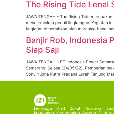
The Rising Tide Lenal
JAWA TENGAH – The Rising Tide merupakan k
mencerminkan peduli lingkungan. Kegiatan i
Kegiatan dimeriahkan oleh marching band, ser
Banjir Rob, Indonesia
Siap Saji
JAWA TENGAH – PT Indonesia Power Semarang 
Semarang, Selasa (24/05/22). Pemberian maka
Sony Yudha Putra Pradana Lurah Tanjung Ma
Lembaga Amil Zakat Nasional Sura
Keputusan Kementerian Agama RI Nomo