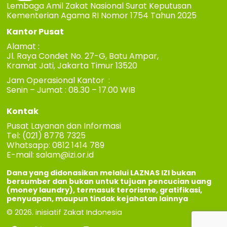
Lembaga Amil Zakat Nasional Surat Keputusan
Kementerian Agama RI Nomor 1754 Tahun 2025
Kantor Pusat
Alamat :
Jl. Raya Condet No. 27-G, Batu Ampar,
Kramat Jati, Jakarta Timur 13520
Jam Operasional Kantor :
Senin – Jumat : 08.30 – 17.00 WIB
Kontak
Pusat Layanan dan Informasi
Tel: (021) 8778 7325
Whatsapp: 0812 1414 789
E-mail:
salam@izi.or.id
Dana yang didonasikan melalui LAZNAS IZI bukan
bersumber dan bukan untuk tujuan pencucian uang
(money laundry), termasuk terorisme, gratifikasi,
penyuapan, maupun tindak kejahatan lainnya
© 2026. inisiatif Zakat Indonesia