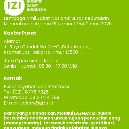
Lembaga Amil Zakat Nasional Surat Keputusan
Kementerian Agama RI Nomor 1754 Tahun 2025
Kantor Pusat
Alamat :
Jl. Raya Condet No. 27-G, Batu Ampar,
Kramat Jati, Jakarta Timur 13520
Jam Operasional Kantor :
Senin – Jumat : 08.30 – 17.00 WIB
Kontak
Pusat Layanan dan Informasi
Tel: (021) 8778 7325
Whatsapp: 0812 1414 789
E-mail:
salam@izi.or.id
Dana yang didonasikan melalui LAZNAS IZI bukan
bersumber dan bukan untuk tujuan pencucian uang
(money laundry), termasuk terorisme, gratifikasi,
penyuapan, maupun tindak kejahatan lainnya