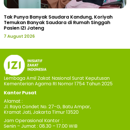
Tak Punya Banyak Saudara Kandung, Koriyah
Temukan Banyak Saudara di Rumah Singgah
Pasien IZI Jateng
7 August 2026
Lembaga Amil Zakat Nasional Surat Keputusan
Kementerian Agama RI Nomor 1754 Tahun 2025
Kantor Pusat
Alamat :
Jl. Raya Condet No. 27-G, Batu Ampar,
Kramat Jati, Jakarta Timur 13520
Jam Operasional Kantor :
Senin – Jumat : 08.30 – 17.00 WIB