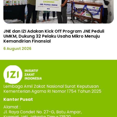
JNE dan IZI Adakan Kick Off Program JNE Peduli
UMKM, Dukung 32 Pelaku Usaha Mikro Menuju
Kemandirian Finansial
6 August 2026
Lembaga Amil Zakat Nasional Surat Keputusan
Kementerian Agama RI Nomor 1754 Tahun 2025
Kantor Pusat
Alamat :
Jl. Raya Condet No. 27-G, Batu Ampar,
Kramat Jati, Jakarta Timur 13520