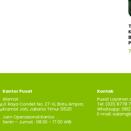
P
7
Kantor Pusat
Kontak
Alamat :
Pusat Layanan 
Jl. Raya Condet No. 27-G, Batu Ampar,
Tel: (021) 8778 
t
Kramat Jati, Jakarta Timur 13520
Whatsapp: 0812 
r
E-mail:
salam@iz
Jam Operasional Kantor :
Senin – Jumat : 08.30 – 17.00 WIB