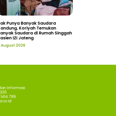
Tak Punya Banyak Saudara
Kandung, Koriyah Temukan
Banyak Saudara di Rumah Singgah
asien IZI Jateng
 August 2026
dan Informasi
7325
1414 789
i.or.id