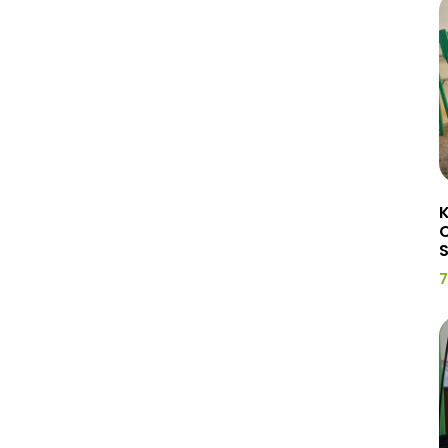
K
C
7