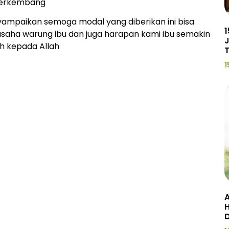
 berkembang
nyampaikan semoga modal yang diberikan ini bisa
1
aha warung ibu dan juga harapan kami ibu semakin
J
h kepada Allah
1
A
H