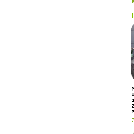
1
U
Z
P
7