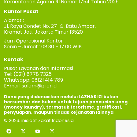
Kementerian Agama RI Nomor 1754 Tahun 2025
Kantor Pusat
Alamat :
Jl. Raya Condet No. 27-G, Batu Ampar,
Kramat Jati, Jakarta Timur 13520
Jam Operasional Kantor :
Senin – Jumat : 08.30 – 17.00 WIB
Kontak
Pusat Layanan dan Informasi
Tel: (021) 8778 7325
Whatsapp: 0812 1414 789
E-mail:
salam@izi.or.id
Dana yang didonasikan melalui LAZNAS IZI bukan
bersumber dan bukan untuk tujuan pencucian uang
(money laundry), termasuk terorisme, gratifikasi,
penyuapan, maupun tindak kejahatan lainnya
© 2026. inisiatif Zakat Indonesia