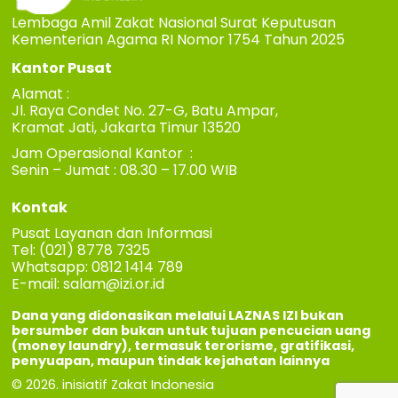
Lembaga Amil Zakat Nasional Surat Keputusan
Kementerian Agama RI Nomor 1754 Tahun 2025
Kantor Pusat
Alamat :
Jl. Raya Condet No. 27-G, Batu Ampar,
Kramat Jati, Jakarta Timur 13520
Jam Operasional Kantor :
Senin – Jumat : 08.30 – 17.00 WIB
Kontak
Pusat Layanan dan Informasi
Tel: (021) 8778 7325
Whatsapp: 0812 1414 789
E-mail:
salam@izi.or.id
Dana yang didonasikan melalui LAZNAS IZI bukan
bersumber dan bukan untuk tujuan pencucian uang
(money laundry), termasuk terorisme, gratifikasi,
penyuapan, maupun tindak kejahatan lainnya
© 2026. inisiatif Zakat Indonesia