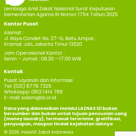
Lembaga Amil Zakat Nasional Surat Keputusan
Kementerian Agama RI Nomor 1754 Tahun 2025
Kantor Pusat
Alamat :
Jl. Raya Condet No. 27-G, Batu Ampar,
Kramat Jati, Jakarta Timur 13520
Jam Operasional Kantor :
Senin – Jumat : 08.30 – 17.00 WIB
Kontak
Pusat Layanan dan Informasi
Tel: (021) 8778 7325
Whatsapp: 0812 1414 789
E-mail:
salam@izi.or.id
Dana yang didonasikan melalui LAZNAS IZI bukan
bersumber dan bukan untuk tujuan pencucian uang
(money laundry), termasuk terorisme, gratifikasi,
penyuapan, maupun tindak kejahatan lainnya
© 2026. inisiatif Zakat Indonesia