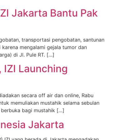
ZI Jakarta Bantu Pak
ngobatan, transportasi pengobatan, santunan
 karena mengalami gejala tumor dan
a) di Jl. Pule RT. […]
 IZI Launching
adakan secara off air dan online, Rabu
ntuk memuliakan mustahik selama sebulan
et berbuka bagi mustahik […]
onesia Jakarta
) IZI yang berada di Jakarta mengadakan