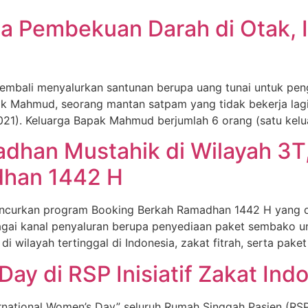
a Pembekuan Darah di Otak, I
 kembali menyalurkan santunan berupa uang tunai untuk pe
k Mahmud, seorang mantan satpam yang tidak bekerja lagi
1). Keluarga Bapak Mahmud berjumlah 6 orang (satu keluarg
han Mustahik di Wilayah 3T,
dhan 1442 H
eluncurkan program Booking Berkah Ramadhan 1442 H yang di
agai kanal penyaluran berupa penyediaan paket sembako u
di wilayah tertinggal di Indonesia, zakat fitrah, serta pak
Day di RSP Inisiatif Zakat Ind
national Women’s Day” seluruh Rumah Singgah Pasien (RSP