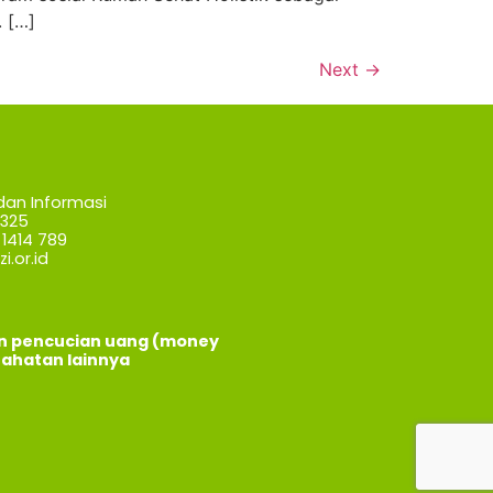
 […]
Next
→
dan Informasi
7325
1414 789
i.or.id
an pencucian uang (money
jahatan lainnya