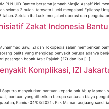
M PLN UID Banten bersama jamaah Masjid Ashaff kini memb
an selama 2 bulan, ternyata Lucki mengalami Epilepsy Unsp
tahun. Setelah itu Lucki menjalani operasi dan pengobatan
isiatif Zakat Indonesia Bant
bi Muhammad Saw, IZI dan Tokopedia salam memberikan ba
seorang balita yang mengidap penyakit berupa adanya benjol
ari pasangan bapak Arsit Rajulah (27) dan ibu […]
nyakit Komplikasi, IZI Jakar
wi Saputro menyalurkan bantuan kepada pak Abuy Maman 
kasi, bantuan yang diberikan berupa santunan biaya pen
gobatan, Kamis (04/03/2021). Pak Maman berjuang sendir