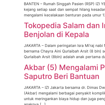
BANTEN – Rumah Singgah Pasien (RSP) IZI YB
kejang setiap saat dan sempat hilang kesadar
mengalami kecelakaan benturan pada umur 13 
Tokopedia Salam dan In
Benjolan di Kepala
JAKARTA – Dalam peringatan Isra Mi’raj na
bernama Chayra Aini Qurlaibah Arsit (8 bln) 
Qurlaibah Arsit (8bln) adalah anak pertama d
Akbar (5) Mengalami Pe
Saputro Beri Bantuan
JAKARTA – IZI Jakarta bersama dr. Dimas D
(Akbar) mengalami berbagai penyakit kompli
untuk meringankan biaya hidup dan juga pen
anaknya […]