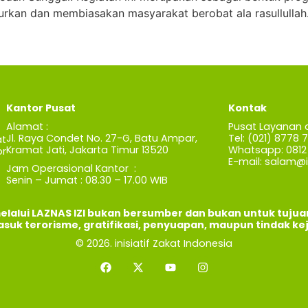
rkan dan membiasakan masyarakat berobat ala rasullullah.
Kantor Pusat
Kontak
Alamat :
Pusat Layanan 
Jl. Raya Condet No. 27-G, Batu Ampar,
Tel: (021) 8778 
t
Kramat Jati, Jakarta Timur 13520
Whatsapp: 0812 
r
E-mail:
salam@iz
Jam Operasional Kantor :
Senin – Jumat : 08.30 – 17.00 WIB
elalui LAZNAS IZI bukan bersumber dan bukan untuk tuju
asuk terorisme, gratifikasi, penyuapan, maupun tindak ke
© 2026. inisiatif Zakat Indonesia