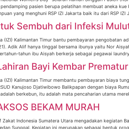
pendamping pasien berupa pelatihan membuat aneka kue ke
puan yang menghuni RSP IZI Jakarta baik itu dari RSP IZI 
Untuk Sembuh dari Infeksi Mulu
 (IZI) Kalimantan Timur bantu pembayaran pengobatan adik 
21). Adik Alif hanya tinggal bersama ibunya yaitu Nor Aisya
rtahun-tahun ibu Aisyah berkerja sebagai pegawai laundry 
 Lahiran Bayi Kembar Prematur 
a (IZI) Kalimantan Timur membantu pembayaran biaya tungg
RSUD Kanujoso Djatiwibowo Balikpapan dengan biaya Rumah
r adalah berkebun, itu adalah mata pencaharian utama mere
BAKSOS BEKAM MURAH
f Zakat Indonesia Sumatera Utara mengadakan kegiatan B
 Medan Sunggal. Kegiatan ini merupakan sebagai bentuk pro