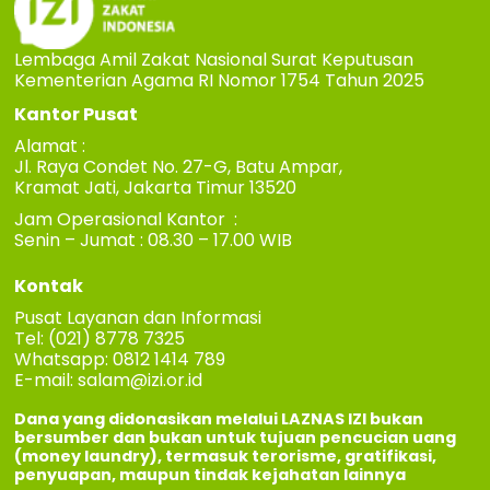
Lembaga Amil Zakat Nasional Surat Keputusan
Kementerian Agama RI Nomor 1754 Tahun 2025
Kantor Pusat
Alamat :
Jl. Raya Condet No. 27-G, Batu Ampar,
Kramat Jati, Jakarta Timur 13520
Jam Operasional Kantor :
Senin – Jumat : 08.30 – 17.00 WIB
Kontak
Pusat Layanan dan Informasi
Tel: (021) 8778 7325
Whatsapp: 0812 1414 789
E-mail:
salam@izi.or.id
Dana yang didonasikan melalui LAZNAS IZI bukan
bersumber dan bukan untuk tujuan pencucian uang
(money laundry), termasuk terorisme, gratifikasi,
penyuapan, maupun tindak kejahatan lainnya