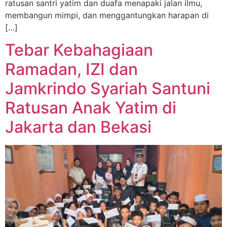
ratusan santri yatim dan duafa menapaki jalan ilmu,
membangun mimpi, dan menggantungkan harapan di
[…]
Tebar Kebahagiaan
Ramadan, IZI dan
Jamkrindo Syariah Santuni
Ratusan Anak Yatim di
Jakarta dan Bekasi