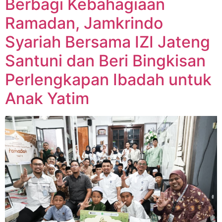
Berbagi Kebahagiaan
Ramadan, Jamkrindo
Syariah Bersama IZI Jateng
Santuni dan Beri Bingkisan
Perlengkapan Ibadah untuk
Anak Yatim