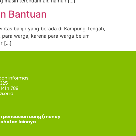
ng masih terendam air, namun […]
kan Bantuan
yintas banjir yang berada di Kampung Tengah,
uk para warga, karena para warga belum
r […]
dan Informasi
7325
1414 789
i.or.id
an pencucian uang (money
jahatan lainnya