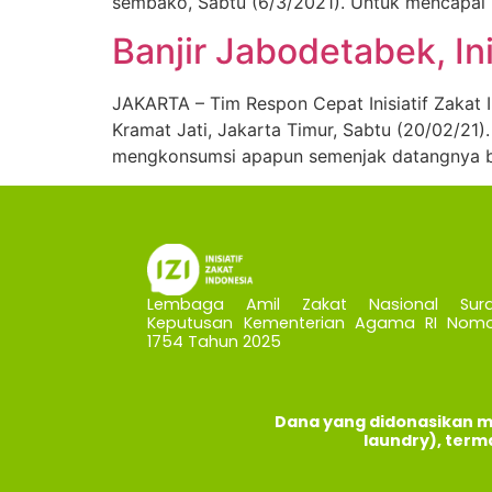
sembako, Sabtu (6/3/2021). Untuk mencapai l
Banjir Jabodetabek, In
JAKARTA – Tim Respon Cepat Inisiatif Zakat 
Kramat Jati, Jakarta Timur, Sabtu (20/02/21)
mengkonsumsi apapun semenjak datangnya ban
Lembaga Amil Zakat Nasional Sura
Keputusan Kementerian Agama RI Nomo
1754 Tahun 2025
Dana yang didonasikan m
laundry), term