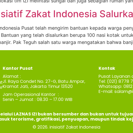
okasi tim IZI melintasi sungai dan juga sebagian rumah ya
isiatif Zakat Indonesia Salur
Indonesia Pusat telah mengirim bantuan kepada warga pen
. Bantuan yang telah disalurkan berupa 100 nasi kotak unt
jir. Pak Teguh salah satu warga mengatakan bahwa banji
Kantor Pusat
Kontak
Alamat :
Pusat Layanan 
Jl. Raya Condet No. 27-G, Batu Ampar,
Tel: (021) 8778 
t
Kramat Jati, Jakarta Timur 13520
Whatsapp: 0812 
r
E-mail:
salam@iz
Jam Operasional Kantor :
Senin – Jumat : 08.30 – 17.00 WIB
elalui LAZNAS IZI bukan bersumber dan bukan untuk tuju
asuk terorisme, gratifikasi, penyuapan, maupun tindak ke
© 2026. inisiatif Zakat Indonesia