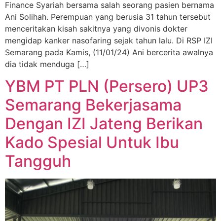
Finance Syariah bersama salah seorang pasien bernama
Ani Solihah. Perempuan yang berusia 31 tahun tersebut
menceritakan kisah sakitnya yang divonis dokter
mengidap kanker nasofaring sejak tahun lalu. Di RSP IZI
Semarang pada Kamis, (11/01/24) Ani bercerita awalnya
dia tidak menduga […]
YBM PT PLN (Persero) UP3
Semarang Bekerjasama
Dengan IZI Jateng Berikan
Kado Spesial Untuk Ibu
Tangguh